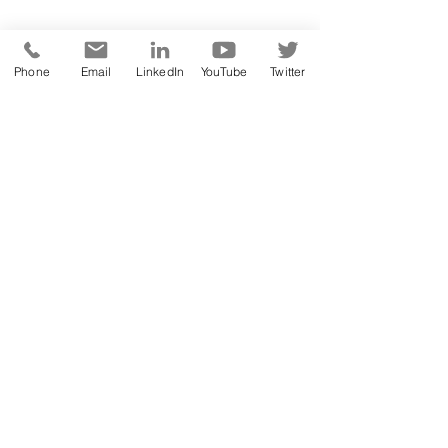
Phone
Email
LinkedIn
YouTube
Twitter
A proto Vám příště nabídnu postup a 
check-list k zavedení ISO 50001 i přehled 
toho, na co nesmí management 
organizace zapomenout. Předplatitelé 
Forendors
 i 
Herohero
 mají k dispozici již 
dnes.
Toto téma spolu s kybernetickou 
bezpečností zvažujeme s partnery na další 
z Good Governance meetupů v ČTK. Budu 
Vás včas informovat.