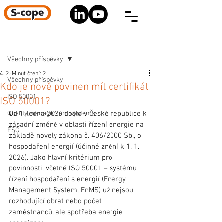
Registrace
Příspěvek
Všechny příspěvky
4. 2.
Minut čtení: 2
Všechny příspěvky
Kdo je nově povinen mít certifikát
ISO 50001
ISO 50001?
Quality management systems
Od 1. ledna 2026 došlo v České republice k 
zásadní změně v oblasti řízení energie na 
ESG
základě novely zákona č. 406/2000 Sb., o 
hospodaření energií (účinné znění k 1. 1. 
2026). Jako hlavní kritérium pro 
povinnosti, včetně ISO 50001 – systému 
řízení hospodaření s energií (Energy 
Management System, EnMS) už nejsou 
rozhodující obrat nebo počet 
zaměstnanců, ale spotřeba energie 