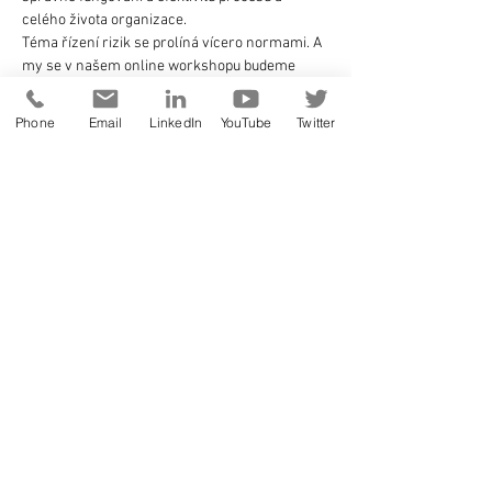
celého života organizace.
Téma řízení rizik se prolíná vícero normami. A 
my se v našem online workshopu budeme 
zabývat řízením rizik v normě ISO 9001, v 
normě ISO 31 000:2010 – normě, který se 
Phone
Email
LinkedIn
YouTube
Twitter
zabývá principy managementu rizik, dále v 
normě ISO 22 301 o kontinuitě podnikání a také 
v normě IATF 16949, kde se téma rizik prolíná 
vlastně všemi kapitolami.
Obsah:
1. Úvod - co je riziko, zvažování rizik
2. Riziko v ISO 9001:2015.
3. Norma31000:2010 "Management rizik – 
Principy a směrnice".
Show More
Share this event