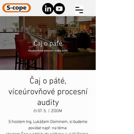
Čaj o páté,
víceúrovňové procesní
audity
čt 07. 5.
  |  
ZOOM
S hostem Ing. Lukášem Dominem, si budeme
povídat např. na téma: