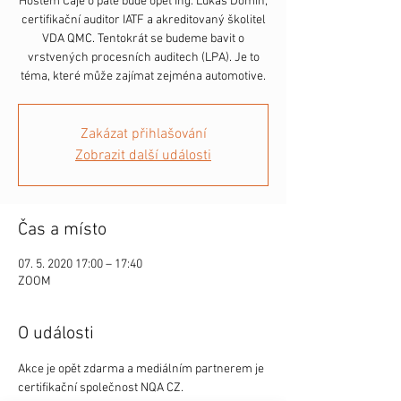
Hostem Čaje o páté bude opět Ing. Lukáš Domin,
certifikační auditor IATF a akreditovaný školitel
VDA QMC. Tentokrát se budeme bavit o
vrstvených procesních auditech (LPA). Je to
téma, které může zajímat zejména automotive.
Zakázat přihlašování
Zobrazit další události
Čas a místo
07. 5. 2020 17:00 – 17:40
ZOOM
O události
Akce je opět zdarma a mediálním partnerem je 
certifikační společnost NQA CZ. 