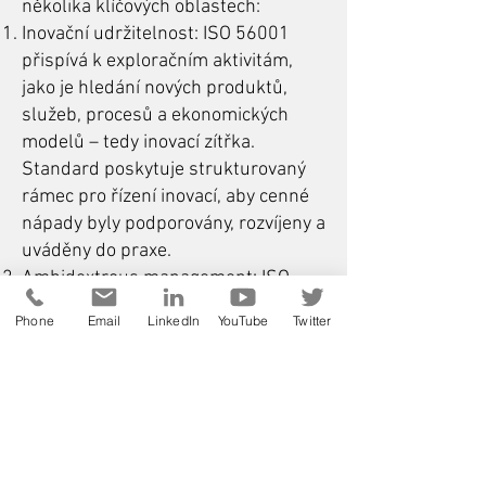
několika klíčových oblastech:
Inovační udržitelnost: ISO 56001
přispívá k exploračním aktivitám,
jako je hledání nových produktů,
služeb, procesů a ekonomických
modelů – tedy inovací zítřka.
Standard poskytuje strukturovaný
rámec pro řízení inovací, aby cenné
nápady byly podporovány, rozvíjeny a
uváděny do praxe.
Ambidextrous management: ISO
56001 může pomoci organizacím
Phone
Email
LinkedIn
YouTube
Twitter
dosáhnout ambidextrous
managementu, což je schopnost
udržovat rovnováhu mezi
optimalizací současnosti a přípravou
na budoucnost.
Strukturovaný přístup: ISO 56001 je