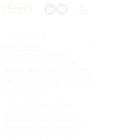
Registrace
Příspěvek
Všechny příspěvky
14. 10. 2021
Minut čtení: 2
Všechny příspěvky
5 zajímavostí k normám
ISO 50001
Dnes je World Standards Day, proto 
přináším odpovědi na otázky: jak vznikají, 
Quality management systems
k čemu jsou nám dobré, jak souvisí s SDGs 
ESG
i všedním životem a jak se i vy můžete na 
jejich vývoji podílet!
1 Kde se berou, jak vznikají
Mezinárodní normy vyvíjejí přední 
představitelé průmyslu, nevládních 
organizací, vlád a dalších zúčastněných 
stran, kteří předkládají své návrhy a 