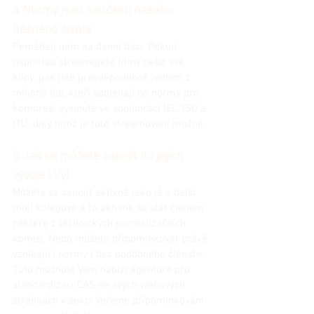
4 Normy jsou součástí našeho 
běžného života
Pomáhají nám na denní bázi. Pokud 
například streamujete filmy nebo své 
klipy, pak jste pravděpodobně jedním z 
milionů lidí, kteří spoléhají na normy pro 
kompresi vyvinuté ve spolupráci IEC, ISO a 
ITU, díky nimž je toto streamování možné.
5 Jak se můžete zapojit do jejich 
vývoje i Vy!
Můžete se zapojit aktivně jako já a další 
moji kolegové a to aktivně se stát členem 
některé z technických normalizačních 
komisí. Nebo můžete připomínkovat právě 
vznikající normy i bez podobného členství. 
Tuto možnost Vám nabízí agentura pro 
standardizaci ČAS ne svých webových 
stránkách v sekci Veřejné připomínkování 