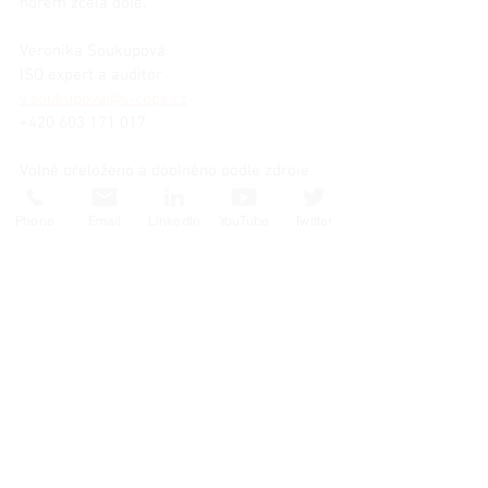
norem zcela dole.
Veronika Soukupová
ISO expert a auditor
v.soukupova@s-cope.cz
+420 603 171 017
Volně přeloženo a doplněno podle zdroje 
ISO.
__________________________________
Phone
Email
LinkedIn
YouTube
Twitter
Sledujte 
#managementsystems
#ISO
#WSD2021
#riskmanagement
#qualitymanagement