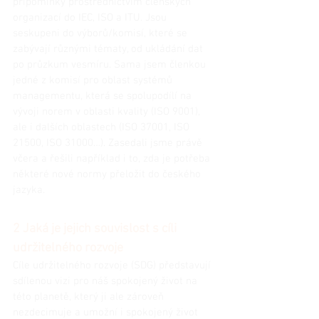
připomínky prostřednictvím členských 
organizací do IEC, ISO a ITU. Jsou 
seskupeni do výborů/komisí, které se 
zabývají různými tématy, od ukládání dat 
po průzkum vesmíru. Sama jsem členkou 
jedné z komisí pro oblast systémů 
managementu, která se spolupodílí na 
vývoji norem v oblasti kvality (ISO 9001), 
ale i dalších oblastech (ISO 37001, ISO 
21500, ISO 31000…). Zasedali jsme právě 
včera a řešili například i to, zda je potřeba 
některé nové normy přeložit do českého 
jazyka.
2 Jaká je jejich souvislost s cíli 
udržitelného rozvoje
Cíle udržitelného rozvoje (SDG) představují 
sdílenou vizi pro náš spokojený život na 
této planetě, který ji ale zároveň 
nezdecimuje a umožní i spokojený život 