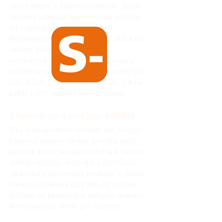
našim dětem a dalším pokolením. Jejich 
naplnění vyžaduje nejenom naši aktivitu, 
ale i spolupráci celé společnosti. 
Mezinárodní normy vyvinuté IEC, ISO a ITU 
nabízejí praktická řešení a jsou 
celosvětově uznávanými směrnicemi a 
můžete je využít jako nástroj k plnění SDG 
cílů. Je jich 17 (moje šťastné číslo -). A na 
každý z nich nějakou normu najdete.
3 Role norem a proč jsou důležité
Díky mezinárodním normám věci fungují. 
Poskytují pokyny, návody, pravidla nebo 
definice, které jsou poté použity k návrhu, 
výrobě, instalaci, testování a certifikaci, 
udržování a opravování produktů a služeb, 
které používáme každý den. Od nabíjení 
telefonu po bezpečnější veřejnou dopravu. 
Normy existují téměř pro všechno!