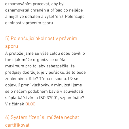
oznamováním pracovat, aby byl 
oznamovatel chráněn a případ co nejlépe 
a nejdříve odhalen a vyšetřen.)  Polehčující 
okolnost v právním sporu
5) Polehčující okolnost v právním 
sporu
A protože jsme se výše celou dobu bavili o 
tom, jak může organizace udělat 
maximum pro to, aby zabezpečila, že 
předpisy dodržuje, je v pořádku, že to bude 
zohledněno. Kde? Třeba u soudu. Už se 
objevují první vlaštovky. V minulosti jsme 
se o něčem podobném bavili v souvislosti 
s úplatkářstvím a ISO 37001, vzpomínáte? 
Viz článek 
BLOG
6) Systém řízení si můžete nechat 
certifikovat