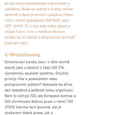
ať vás mohu kontaktovat s termínem a 
nabídkou. Bude se jednat o krátký online 
seminář o best practice s ukázkou řízení 
rizik v rámci požadavků ISO 9001, ale i 
IATF 16949. (Ti z vás, kdo máte zájem o 
oblast řízení rizik v medical devices 
ozvěte se mi taktéž a připravíme seminář 
čistě pro vás). 
4) Whistleblowing
Oznamovací kanály jsou i v této normě 
stejně jako u dalších z řady ISO 37k 
významnou součástí systému. Stručný 
princip: Víte o podvodném nebo 
protiprávním jednání? Nahlaste ho dříve, 
než nebobtná a poškodí celou organizaci. 
Není to výmysl ISO, ale Evropské komise a 
ISO zformovalo dobrou praxi v rámci ISO 
37002 (norma není povinné, ale je 
souborem dobré praxe, jak s 