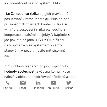
a c promítnout vše do systému CMS.
4.6 Compliance rizika
 a jejich pravidelné 
posuzování v rámci Kontextu. Plus ad-hoc 
při zásadních změnách kontextu. Také si 
vymiňuje posouzení rizika plynoucího z 
kooperace s dalšími subjekty. V kapitole 6 
jde pak stejně jako u ISO 9001 o řízení 
rizik spojených se systémem v rámci 
plánování. A pozor, musíte mít písemný 
záznam.
5.1
 v oblasti leadershipu jsou vypíchnuty 
hodnoty společnosti 
a včasná komunikace 
nálezů v oblasti nedodržování předpisů a 
pravidel včetně přijatých opatření. Také je 
tu jasně napsáno, že musí být už v 
Phone
Email
LinkedIn
YouTube
Twitter
popisech pracovních míst dodržování 
předpisů zmíněno. Pak se zde mluví o 
podpoře whistleblowingu, vytvoření 