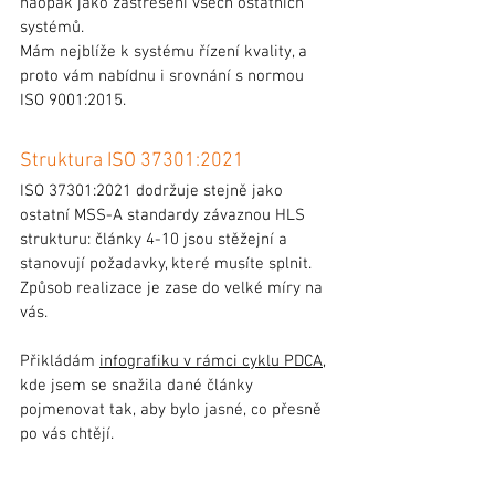
naopak jako zastřešení všech ostatních 
systémů.
Mám nejblíže k systému řízení kvality, a 
proto vám nabídnu i srovnání s normou 
ISO 9001:2015.
Struktura ISO 37301:2021
ISO 37301:2021 dodržuje stejně jako 
ostatní MSS-A standardy závaznou HLS 
strukturu: články 4-10 jsou stěžejní a 
stanovují požadavky, které musíte splnit. 
Způsob realizace je zase do velké míry na 
vás.
Přikládám 
infografiku v rámci cyklu PDCA
, 
kde jsem se snažila dané články 
pojmenovat tak, aby bylo jasné, co přesně 
po vás chtějí.