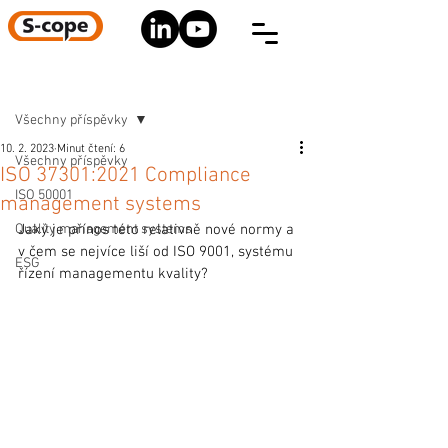
Registrace
Příspěvek
Všechny příspěvky
10. 2. 2023
Minut čtení: 6
Všechny příspěvky
ISO 37301:2021 Compliance
ISO 50001
management systems
Quality management systems
Jaký je přínos této relativně nové normy a 
v čem se nejvíce liší od ISO 9001, systému 
ESG
řízení managementu kvality?