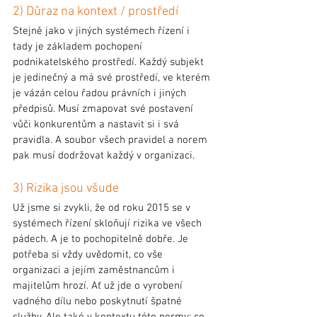
2) Důraz na kontext / prostředí
Stejně jako v jiných systémech řízení i 
tady je základem pochopení 
podnikatelského prostředí. Každý subjekt 
je jedinečný a má své prostředí, ve kterém 
je vázán celou řadou právních i jiných 
předpisů. Musí zmapovat své postavení 
vůči konkurentům a nastavit si i svá 
pravidla. A soubor všech pravidel a norem 
pak musí dodržovat každý v organizaci.
3) Rizika jsou všude
Už jsme si zvykli, že od roku 2015 se v 
systémech řízení skloňují rizika ve všech 
pádech. A je to pochopitelně dobře. Je 
potřeba si vždy uvědomit, co vše 
organizaci a jejím zaměstnancům i 
majitelům hrozí. Ať už jde o vyrobení 
vadného dílu nebo poskytnutí špatné 
služby. Ale také v kontextu této normy: co 