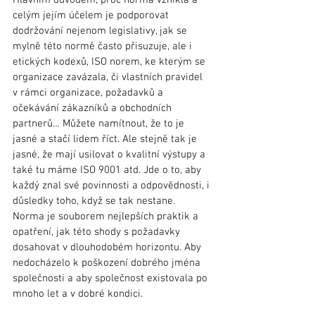
celým jejím účelem je podporovat 
dodržování nejenom legislativy, jak se 
mylně této normě často přisuzuje, ale i 
etických kodexů, ISO norem, ke kterým se 
organizace zavázala, či vlastních pravidel 
v rámci organizace, požadavků a 
očekávání zákazníků a obchodních 
partnerů… Můžete namítnout, že to je 
jasné a stačí lidem říct. Ale stejně tak je 
jasné, že mají usilovat o kvalitní výstupy a 
také tu máme ISO 9001 atd. Jde o to, aby 
každý znal své povinnosti a odpovědnosti, i 
důsledky toho, když se tak nestane.
Norma je souborem nejlepších praktik a 
opatření, jak této shody s požadavky 
dosahovat v dlouhodobém horizontu. Aby 
nedocházelo k poškození dobrého jména 
společnosti a aby společnost existovala po 
mnoho let a v dobré kondici.