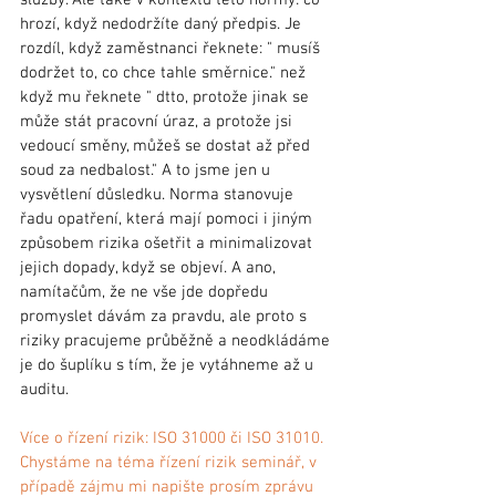
hrozí, když nedodržíte daný předpis. Je 
rozdíl, když zaměstnanci řeknete: " musíš 
dodržet to, co chce tahle směrnice." než 
když mu řeknete " dtto, protože jinak se 
může stát pracovní úraz, a protože jsi 
vedoucí směny, můžeš se dostat až před 
soud za nedbalost." A to jsme jen u 
vysvětlení důsledku. Norma stanovuje 
řadu opatření, která mají pomoci i jiným 
způsobem rizika ošetřit a minimalizovat 
jejich dopady, když se objeví. A ano, 
namítačům, že ne vše jde dopředu 
promyslet dávám za pravdu, ale proto s 
riziky pracujeme průběžně a neodkládáme 
je do šuplíku s tím, že je vytáhneme až u 
auditu. 
Více o řízení rizik: ISO 31000 či ISO 31010. 
Chystáme na téma řízení rizik seminář, v 
případě zájmu mi napište prosím zprávu 