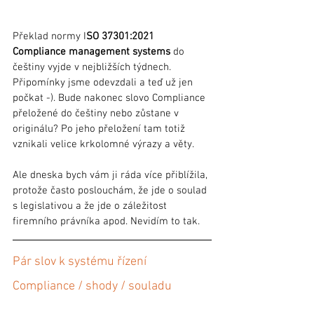
Překlad normy I
SO 37301:2021 
Compliance management systems
 do 
češtiny vyjde v nejbližších týdnech. 
Připomínky jsme odevzdali a teď už jen 
počkat -). Bude nakonec slovo Compliance 
přeložené do češtiny nebo zůstane v 
originálu? Po jeho přeložení tam totiž 
vznikali velice krkolomné výrazy a věty. 
Ale dneska bych vám ji ráda více přiblížila, 
protože často poslouchám, že jde o soulad 
s legislativou a že jde o záležitost 
firemního právníka apod. Nevidím to tak. 
Pár slov k systému řízení 
Compliance / shody / souladu