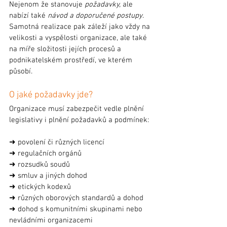
Nejenom že stanovuje 
požadavky,
 ale 
nabízí také 
návod a doporučené postupy
. 
Samotná realizace pak záleží jako vždy na 
velikosti a vyspělosti organizace, ale také 
na míře složitosti jejích procesů a 
podnikatelském prostředí, ve kterém 
působí.
O jaké požadavky jde?
Organizace musí zabezpečit vedle plnění 
legislativy i plnění požadavků a podmínek:
➜ povolení či různých licencí
➜ regulačních orgánů
➜ rozsudků soudů 
➜ smluv a jiných dohod
➜ etických kodexů
➜ různých oborových standardů a dohod
➜ dohod s komunitními skupinami nebo 
nevládními organizacemi 