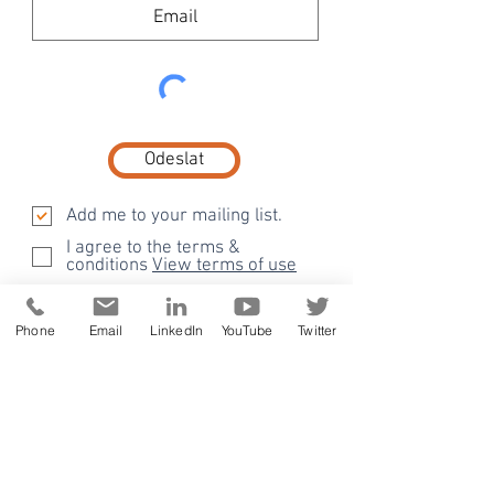
Odeslat
Add me to your mailing list.
I agree to the terms &
conditions
View terms of use
Phone
Email
LinkedIn
YouTube
Twitter
Blog
Quality management systems
Všechny příspěvky