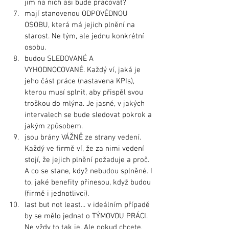
jim na nich asi bude pracovat? 
mají stanovenou ODPOVĚDNOU 
OSOBU, která má jejich plnění na 
starost. Ne tým, ale jednu konkrétní 
osobu. 
budou SLEDOVANÉ A 
VYHODNOCOVANÉ. Každý ví, jaká je 
jeho část práce (nastavena KPIs), 
kterou musí splnit, aby přispěl svou 
troškou do mlýna. Je jasné, v jakých 
intervalech se bude sledovat pokrok a 
jakým způsobem.
jsou brány VÁŽNĚ ze strany vedení. 
Každý ve firmě ví, že za nimi vedení 
stojí, že jejich plnění požaduje a proč. 
A co se stane, když nebudou splněné. I 
to, jaké benefity přinesou, když budou 
(firmě i jednotlivci).
last but not least... v ideálním případě 
by se mělo jednat o TÝMOVOU PRÁCI. 
Ne vždy to tak je. Ale pokud chcete, 