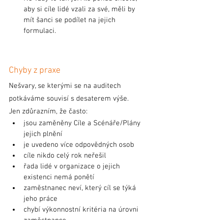
aby si cíle lidé vzali za své, měli by 
mít šanci se podílet na jejich 
formulaci.
Chyby z praxe
Nešvary, se kterými se na auditech 
potkáváme souvisí s desaterem výše. 
Jen zdůrazním, že často:
jsou zaměněny Cíle a Scénáře/Plány 
jejich plnění
je uvedeno více odpovědných osob
cíle nikdo celý rok neřešil 
řada lidé v organizace o jejich 
existenci nemá ponětí
zaměstnanec neví, který cíl se týká 
jeho práce
chybí výkonnostní kritéria na úrovni 