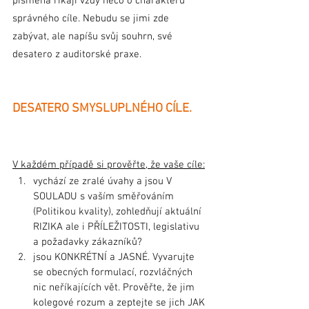
písmena říkají vždy něco o charakteru 
správného cíle. Nebudu se jimi zde 
zabývat, ale napíšu svůj souhrn, své 
desatero z auditorské praxe.
DESATERO SMYSLUPLNÉHO CÍLE.
V každém případě si prověřte, že vaše cíle:
vychází ze zralé úvahy a jsou V 
SOULADU s vaším směřováním 
(Politikou kvality), zohledňují aktuální 
RIZIKA ale i PŘÍLEŽITOSTI, legislativu 
a požadavky zákazníků?
jsou KONKRÉTNÍ a JASNÉ. Vyvarujte 
se obecných formulací, rozvláčných 
nic neříkajících vět. Prověřte, že jim 
kolegové rozum a zeptejte se jich JAK 