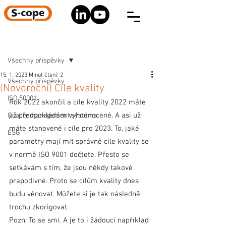
Registrace
Příspěvek
Všechny příspěvky
15. 1. 2023
Minut čtení: 2
Všechny příspěvky
(Novoroční) Cíle kvality
ISO 50001
Rok 2022 skončil a cíle kvality 2022 máte 
již předpokládám vyhodnocené. A asi už 
Quality management systems
máte stanovené i cíle pro 2023. To, jaké 
ESG
parametry mají mít správné cíle kvality se 
v normě ISO 9001 dočtete. Přesto se 
setkávám s tím, že jsou někdy takové 
prapodivné. Proto se cílům kvality dnes 
budu věnovat. Můžete si je tak následně 
trochu zkorigovat. 
Pozn: To se smí. A je to i žádoucí například 