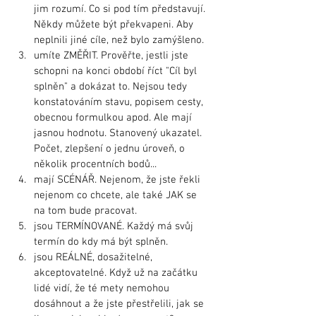
jim rozumí. Co si pod tím představují. 
Někdy můžete být překvapeni. Aby 
neplnili jiné cíle, než bylo zamýšleno.
umíte ZMĚŘIT. Prověřte, jestli jste 
schopni na konci období říct "Cíl byl 
splněn" a dokázat to. Nejsou tedy 
konstatováním stavu, popisem cesty, 
obecnou formulkou apod. Ale mají 
jasnou hodnotu. Stanovený ukazatel. 
Počet, zlepšení o jednu úroveň, o 
několik procentních bodů...
mají SCÉNÁŘ. Nejenom, že jste řekli 
nejenom co chcete, ale také JAK se 
na tom bude pracovat.
jsou TERMÍNOVANÉ. Každý má svůj 
termín do kdy má být splněn.
jsou REÁLNÉ, dosažitelné, 
akceptovatelné. Když už na začátku 
lidé vidí, že té mety nemohou 
dosáhnout a že jste přestřelili, jak se 