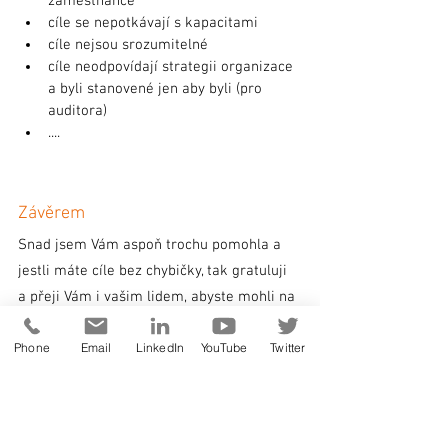
zaměstnance
cíle se nepotkávají s kapacitami
cíle nejsou srozumitelné
cíle neodpovídají strategii organizace 
a byli stanovené jen aby byli (pro 
auditora)
....
Závěrem
Snad jsem Vám aspoň trochu pomohla a 
jestli máte cíle bez chybičky, tak gratuluji 
a přeji Vám i vašim lidem, abyste mohli na 
konci roku 2023 konstatovat jejich splnění. 
Phone
Email
LinkedIn
YouTube
Twitter
Ať se vám celý rok 2023 daří!
VeroNIKA Soukupová